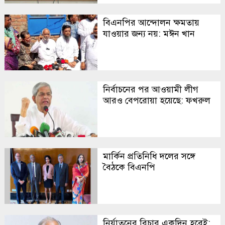
বিএনপির আন্দোলন ক্ষমতায়
যাওয়ার জন্য নয়: মঈন খান
নির্বাচনের পর আওয়ামী লীগ
আরও বেপরোয়া হয়েছে: ফখরুল
মার্কিন প্রতিনিধি দলের সঙ্গে
বৈঠকে বিএনপি
নির্যাতনের বিচার একদিন হবেই: