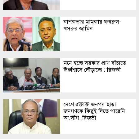
নাশকতার মামলায় ফখরুল-
খসরুর জামিন
মনে হচ্ছে সরকার প্রাণ বাঁচাতে
ঊর্ধ্বশ্বাসে দৌড়াচ্ছে : রিজভী
দেশে রক্তাক্ত জনপদ ছাড়া
জনগণকে কিছুই দিতে পারেনি
আ.লীগ: রিজভী