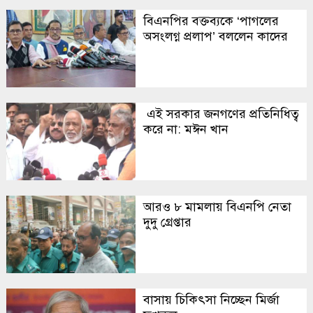
বিএনপির বক্তব্যকে ‘পাগলের
অসংলগ্ন প্রলাপ’ বললেন কাদের
এই সরকার জনগণের প্রতিনিধিত্ব
করে না: মঈন খান
আরও ৮ মামলায় বিএনপি নেতা
দুদু গ্রেপ্তার
বাসায় চিকিৎসা নিচ্ছেন মির্জা