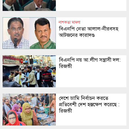
নাশকতা মামলা
বিএনপি নেতা আলাল-নীরবসহ
আটজনের কারাদণ্ড
বিএনপি নয় আ.লীগ সন্ত্রাসী দল:
রিজভী
দেশে ডামি নির্বাচন করতে
প্রতিবেশী দেশ হস্তক্ষেপ করেছে :
রিজভী