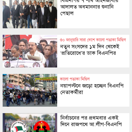
বিএনপির ৭ শীর্ষ আইনজীবীর
আদালত অবমাননার শুনানি
পেছাল
৩০ জানুয়ারি সারা দেশে কালো পতাকা মিছিল
নতুন সংসদের ১ম দিন থেকেই
‘প্রতিরোধে’র ডাক বিএনপির
কালো পতাকা মিছিল
নয়াপল্টনে জড়ো হচ্ছেন বিএনপি
নেতাকর্মীরা
নির্বাচনের পর প্রথমবার একই
দিনে রাজপথে আ.লীগ-বিএনপি