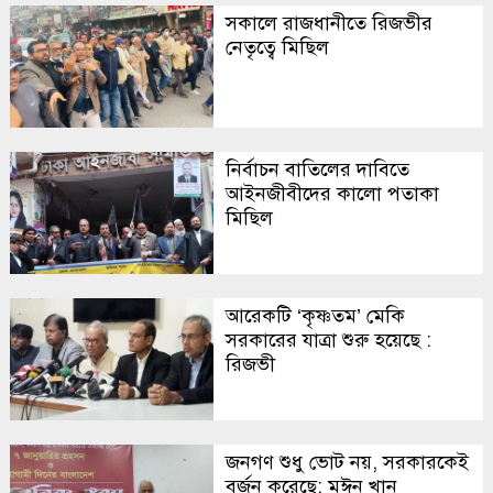
সকালে রাজধানীতে রিজভীর
নেতৃত্বে মিছিল
নির্বাচন বাতিলের দাবিতে
আইনজীবীদের কালো পতাকা
মিছিল
আরেকটি ‘কৃষ্ণতম’ মেকি
সরকারের যাত্রা শুরু হয়েছে :
রিজভী
জনগণ শুধু ভোট নয়, সরকারকেই
বর্জন করেছে: মঈন খান