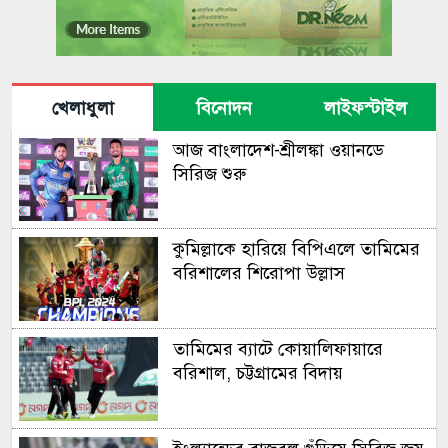
খেলাধুলা
বিনোদন
লাইফস্টাইল
আজ বাংলা‌দেশ-শ্রীলঙ্কা ওয়ানডে
সি‌রিজ শুরু
কুমিল্লাকে হারিয়ে বিপিএলে তামিমের
বরিশালের শিরোপা উল্লাস
তামিমের ব্যাটে কোয়ালিফায়ারে
বরিশাল, চট্টগ্রামের বিদায়