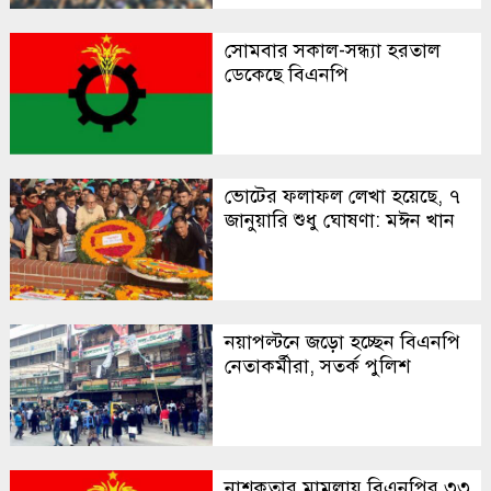
সোমবার সকাল-সন্ধ্যা হরতাল
ডেকেছে বিএনপি
ভোটের ফলাফল লেখা হয়েছে, ৭
জানুয়ারি শুধু ঘোষণা: মঈন খান
নয়াপল্টনে জড়ো হচ্ছেন বিএনপি
নেতাকর্মীরা, সতর্ক পুলিশ
নাশকতার মামলায় বিএনপির ৩৩