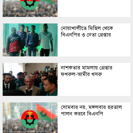
নোয়াখালীতে মিছিল থেকে
বিএনপির ৩ নেতা গ্রেপ্তার
নাশকতার মামলায় গ্রেপ্তার
ফখরুল-আমীর খসরু
সোমবার নয়, মঙ্গলবার হরতাল
পালন করবে বিএনপি