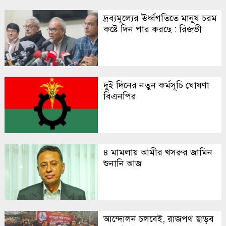
দ্রব্যমূল্যের ঊর্ধ্বগতিতে মানুষ চরম
কষ্টে দিন পার করছে : রিজভী
দুই দিনের নতুন কর্মসূচি ঘোষণা
বিএনপির
৪ মামলায় আমীর খসরুর জামিন
শুনানি আজ
আন্দোলন চলবেই, রাজপথ ছাড়ব