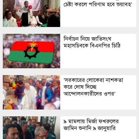
চেষ্টা করলে পরিণাম হবে ভয়াবহ’
নির্বাচন নিয়ে জাতিসংঘ
মহাসচিবকে বিএনপির চিঠি
‘সরকারের লোকেরা নাশকতা
করে দোষ দিচ্ছে
আন্দোলনকারীদের ওপর’
৯ মামলায় মির্জা ফখরুলের
জামিন শুনানি ৯ জানুয়ারি