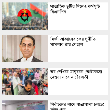
সাপ্তাহিক ছুটির দিনেও কর্মসূচি
বিএনপির
মির্জা আব্বাসের ফের দুর্নীতি
মামলার রায় পেছাল
ভয় দেখিয়ে মানুষকে ভোটকেন্দ্রে
নেওয়া যাবে না: রিজভী
নির্বাচনের নামে যাত্রাপালা চলছে:
মঈন খান