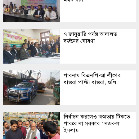
৭ জানুয়ারি পর্যন্ত আদালত
বর্জনের ঘোষণা
পাবনায় বিএনপি-আ.লীগের
ধাওয়া পাল্টা ধাওয়া, গুলি
নির্বাচন করলেও ক্ষমতায় টিকতে
পারবে না সরকার : নজরুল
ইসলাম