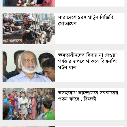
সারাদেশে ১৪৭ প্লাটুন বিজিবি
মোতায়েন
ক্ষমতাসীনদের বিদায় না দেওয়া
পর্যন্ত রাজপথে থাকবে বিএনপি:
মঈন খান
অসহযোগ আন্দোলনে সরকারের
পতন ঘটবে : রিজভী