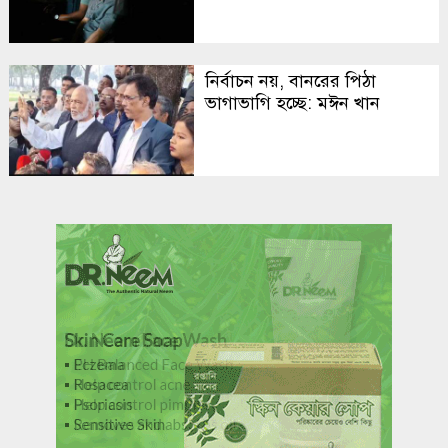
নির্বাচন নয়, বানরের পিঠা
ভাগাভাগি হচ্ছে: মঈন খান