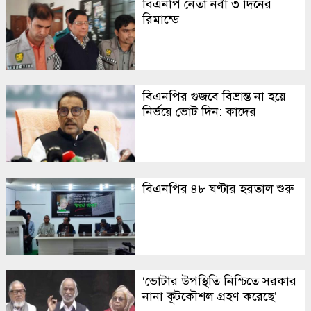
বিএনপি নেতা নবী ৩ দিনের
রিমান্ডে
বিএনপির গুজবে বিভ্রান্ত না হয়ে
নির্ভয়ে ভোট দিন: কাদের
বিএনপির ৪৮ ঘণ্টার হরতাল শুরু
‘ভোটার উপস্থিতি নিশ্চিতে সরকার
নানা কূটকৌশল গ্রহণ করেছে’