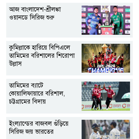
আজ বাংলা‌দেশ-শ্রীলঙ্কা
ওয়ানডে সি‌রিজ শুরু
কুমিল্লাকে হারিয়ে বিপিএলে
তামিমের বরিশালের শিরোপা
উল্লাস
তামিমের ব্যাটে
কোয়ালিফায়ারে বরিশাল,
চট্টগ্রামের বিদায়
ইংল্যান্ডের বাজবল গুঁড়িয়ে
সিরিজ জয় ভারতের