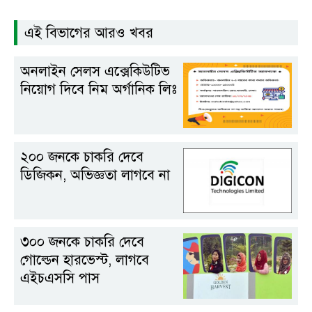
এই বিভাগের আরও খবর
অনলাইন সেলস এক্সেকিউটিভ
নিয়োগ দিবে নিম অর্গানিক লিঃ
২০০ জনকে চাকরি দেবে
ডিজিকন, অভিজ্ঞতা লাগবে না
৩০০ জনকে চাকরি দেবে
গোল্ডেন হারভেস্ট, লাগবে
এইচএসসি পাস