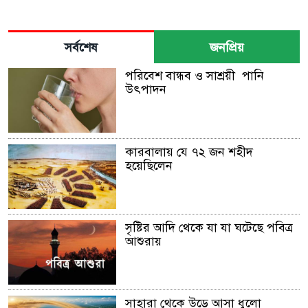
সর্বশেষ
জনপ্রিয়
পরিবেশ বান্ধব ও সাশ্রয়ী পানি
উৎপাদন
কারবালায় যে ৭২ জন শহীদ
হয়েছিলেন
সৃষ্টির আদি থেকে যা যা ঘটেছে পবিত্র
আশুরায়
সাহারা থেকে উড়ে আসা ধুলো