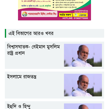
এই বিভাগের আরও খবর
বিশ্বাসঘাতক- বেইমান মুসলিম
রাষ্ট্র প্রধান
ইসলামে রাজতন্ত্র
ইহুদি ও হিন্দু