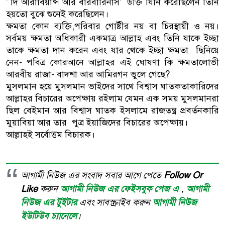
' দি আরাবিয়ান্স আর বারবারিনাস' উক্তি যিনি করেছিলেন তিনি
হয়তো বুঝে শুনেই করেছিলেন।
ক্ষমতা কোন ব্যক্তি,পরিবার গোষ্টীর নয় বা চিরস্থায়ী ও নয়।
সর্বময় ক্ষমতা অধিকারী একমাত্র আল্লাহ এবং তিনি যাকে ইচ্ছা
তাকে ক্ষমতা দান করেন এবং যার থেকে ইচ্ছা ক্ষমতা ছিনিয়ে
নেন- পবিত্র কোরআনে আল্লাহর এই ঘোষণা কি ক্ষমতালোভী
আরবীয় রাজা- বাদশা আর আমিরগন ভুলে গেছে?
মুসলমান হয়ে মুসলমান ভাইদের সাথে বিশ্বাস ঘাতকতাকারিদের
আল্লাহর বিচারের অপেক্ষায় রইলাম যেমন এক সময় মুসলমানরা
ছিল বেইমান আর বিশ্বাস ঘাতক ইসলামে রাজতন্ত্র প্রবর্তনকারি
মুয়াবিয়া আর তার পুত্র ইয়াজিদের বিচারের অপেক্ষায়।
আল্লাহই সর্বোত্তম বিচারক।
আগামী নিউজ এর সংবাদ সবার আগে পেতে
Follow Or
Like
করুন
আগামী নিউজ এর ফেইসবুক পেজ এ
,
আগামী
নিউজ এর টুইটার
এবং সাবস্ক্রাইব করুন
আগামী নিউজ
ইউটিউব চ্যানেলে
।