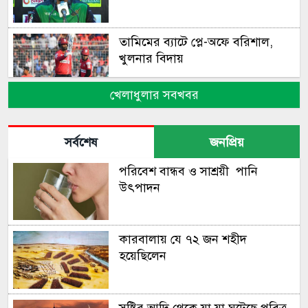
তামিমের ব্যাটে প্লে-অফে বরিশাল,
খুলনার বিদায়
খেলাধুলার সবখবর
শেষ ওভারের রোমাঞ্চে কিউইদের
হারাল অস্ট্রেলিয়া
সর্বশেষ
জনপ্রিয়
পরিবেশ বান্ধব ও সাশ্রয়ী পানি
বিধ্বংসী সেঞ্চুরিতে রেকর্ডবুকে
উৎপাদন
তানজিদ তামিম
কারবালায় যে ৭২ জন শহীদ
মাথায় আঘাত পেয়ে হাসপাতালে
হয়েছিলেন
মুস্তাফিজ
সৃষ্টির আদি থেকে যা যা ঘটেছে পবিত্র