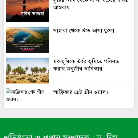
এবার টি-টোয়েন্টি ক্রিকেটে বিদায়ের
আশুরায়
ক্ষণ জানালেন ওয়ার্নার
সাহারা থেকে উড়ে আসা ধুলো
মরুভূমিকে উর্বর ভূমিতে পরিনত
করার অনুজীব আবিস্কার
আফ্রিকার গ্রেট গ্রীন ওয়াল।।
সূর্য ​মহাবিশ্ব ভ্রমন করে প্রতি ঘন্টায়
৫,১৪,০০০ মাইল!