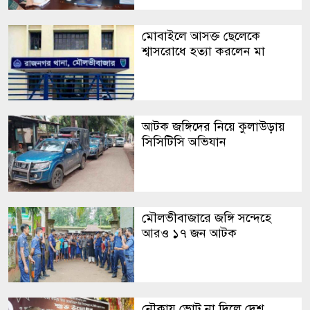
মোবাইলে আসক্ত ছেলেকে
শ্বাসরোধে হত্যা করলেন মা
আটক জঙ্গিদের নিয়ে কুলাউড়ায়
সিসিটিসি অভিযান
মৌলভীবাজারে জঙ্গি সন্দেহে
আরও ১৭ জন আটক
নৌকায় ভোট না দিলে দেশ