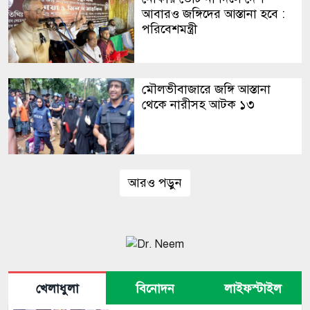
আবারও জঙ্গিদের আস্তানা হবে :
পরিবেশমন্ত্রী
মৌলভীবাজারে জঙ্গি আস্তানা
থেকে নারীসহ আটক ১৩
আরও পড়ুন
খেলাধুলা
বিনোদন
লাইফস্টাইল