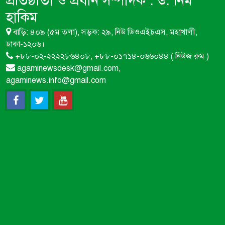
প্রতিষ্ঠাতা ও প্রধান সম্পাদক :
ড. নিম
মৌমাছি না থাকলে বিশ্বের প্রায় এক-
হাকিম
তৃতীয়াংশ খাদ্যশস্য উৎপাদন বন্ধ হয়ে
বাড়ি: ৪০৯ (৫ম তলা), সড়ক: ২৯, নিউ ডিওএইচএস, মহাখালী,
যেতে পারে
ঢাকা-১২০৬।
+৮৮-০২-২২২২৮৬৪০৮, +৮৮-০১৭১৪-০৬৬০৪৪ ( নিউজ রুম )
ন্যাশনাল এপি কালচার ফাউন্ডেশন
agaminewsdesk@gmail.com,
বাংলাদেশ নামে মৌচাষীদের সাথে
agaminews.info@gmail.com
প্রতারণা ও চাঁদাবাজির অভিযোগ
অনুমোদনহীন ভারতীয় ঔষধ ও শিশু
খাদ্যে বাজার সয়লাব:মারাত্মক স্বাস্থ্য
ঝুঁকিতে বাংলাদেশ