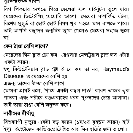
স্মৃতিশক্তিতে দারুণ
বিগ পিকচার দেখতে গিয়ে ছেলেরা স্মল মাইনুটস ভুলে যায়।
মেয়েদের ডিটেইলিং মেমোরি ভালো। মেয়েরা সম্পর্কিত ঘটনা,
বিশেষ মুহূর্ত বা ছোট ছোট বিষয় খুব সহজে মনে রাখতে পারে।
তাই আপনি বন্ধুদের জন্মদিন ভুলে গেলেও মেয়েরা সহজে ভুলে
না!
কেন ঠাণ্ডা বেশি লাগে?
মেয়েদের স্কিন ব্লাড ফ্লো কম। রেগুলার মেন্সট্রুয়াল ব্লাড লস এটার
একটা কারন।
শুধু কিউটেনিয়াস ব্লাড ফ্লো ই যে কম তা নয়, Raymaud's
Disease ও মেয়েদের বেশি হয়।
এজন্য তাদের ঠান্ডা বেশি লাগে।
মেয়েরা প্রায়ই বলে, "গায়ে একটা কম্বল দাও!" কারণ তাদের ত্বক
পাতলা এবং শরীরে রক্তপ্রবাহের ধরন পুরুষদের চেয়ে আলাদা।
তাই তারা ঠাণ্ডা বেশি অনুভব করে।
নারীদের দীর্ঘায়ু
বিশ্বব্যাপী মৃত্যুর একটা বড় কারন (১ম/২য় বৃহত্তম কারন) হার্ট
ইস্যু। ইস্ট্রোজেন কার্ডিওপ্রোটেক্টিভ আই মিন হার্টের জন্য ভালো।