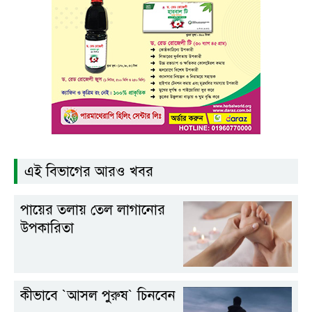
এই বিভাগের আরও খবর
পায়ের তলায় তেল লাগানোর
উপকারিতা
কীভাবে ‍‍`আসল পুরুষ‍‍` চিনবেন