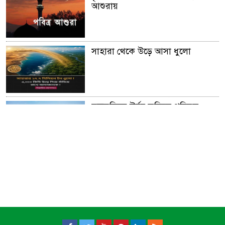
আশুরায়
সাহারা থেকে উড়ে আসা ধুলো
মরুভূমিকে উর্বর ভূমিতে পরিনত
করার অনুজীব আবিস্কার
আফ্রিকার গ্রেট গ্রীন ওয়াল।।
সূর্য ​মহাবিশ্ব ভ্রমন করে প্রতি ঘন্টায়
৫,১৪,০০০ মাইল!