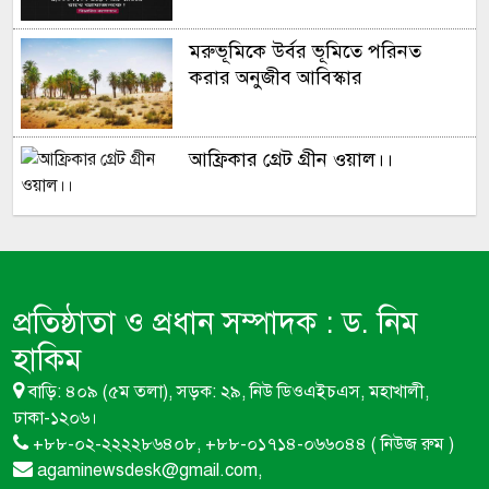
মরুভূমিকে উর্বর ভূমিতে পরিনত
করার অনুজীব আবিস্কার
আফ্রিকার গ্রেট গ্রীন ওয়াল।।
সূর্য ​মহাবিশ্ব ভ্রমন করে প্রতি ঘন্টায়
৫,১৪,০০০ মাইল!
প্রতিষ্ঠাতা ও প্রধান সম্পাদক :
ড. নিম
মৌমাছি না থাকলে বিশ্বের প্রায় এক-
হাকিম
তৃতীয়াংশ খাদ্যশস্য উৎপাদন বন্ধ হয়ে
বাড়ি: ৪০৯ (৫ম তলা), সড়ক: ২৯, নিউ ডিওএইচএস, মহাখালী,
যেতে পারে
ঢাকা-১২০৬।
+৮৮-০২-২২২২৮৬৪০৮, +৮৮-০১৭১৪-০৬৬০৪৪ ( নিউজ রুম )
ন্যাশনাল এপি কালচার ফাউন্ডেশন
agaminewsdesk@gmail.com,
বাংলাদেশ নামে মৌচাষীদের সাথে