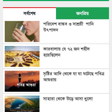
শেষ ওভারের রোমাঞ্চে কিউইদের
হারাল অস্ট্রেলিয়া
সর্বশেষ
জনপ্রিয়
পরিবেশ বান্ধব ও সাশ্রয়ী পানি
বিধ্বংসী সেঞ্চুরিতে রেকর্ডবুকে
উৎপাদন
তানজিদ তামিম
কারবালায় যে ৭২ জন শহীদ
মাথায় আঘাত পেয়ে হাসপাতালে
হয়েছিলেন
মুস্তাফিজ
সৃষ্টির আদি থেকে যা যা ঘটেছে পবিত্র
এবার টি-টোয়েন্টি ক্রিকেটে বিদায়ের
আশুরায়
ক্ষণ জানালেন ওয়ার্নার
সাহারা থেকে উড়ে আসা ধুলো