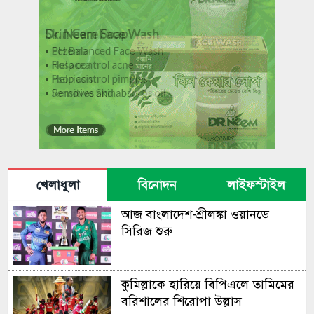
খেলাধুলা
বিনোদন
লাইফস্টাইল
আজ বাংলা‌দেশ-শ্রীলঙ্কা ওয়ানডে
সি‌রিজ শুরু
কুমিল্লাকে হারিয়ে বিপিএলে তামিমের
বরিশালের শিরোপা উল্লাস