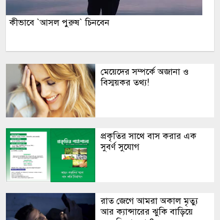
কীভাবে ‍‍`আসল পুরুষ‍‍` চিনবেন
মেয়েদের সম্পর্কে অজানা ও
বিস্ময়কর তথ্য!
প্রকৃতির সাথে বাস করার এক
সুবর্ণ সুযোগ
রাত জেগে আমরা অকাল মৃত্যু
আর ক্যান্সারের ঝুকি বাড়িয়ে