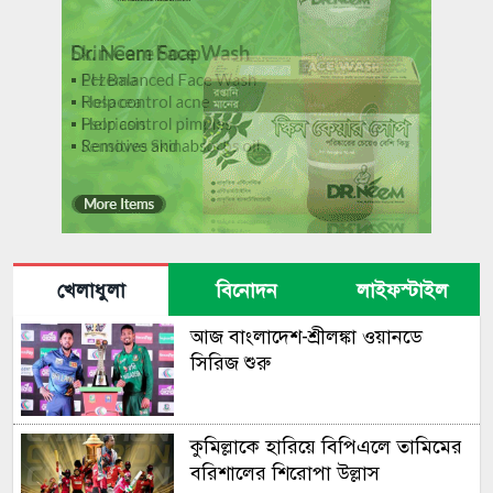
খেলাধুলা
বিনোদন
লাইফস্টাইল
আজ বাংলা‌দেশ-শ্রীলঙ্কা ওয়ানডে
সি‌রিজ শুরু
কুমিল্লাকে হারিয়ে বিপিএলে তামিমের
বরিশালের শিরোপা উল্লাস