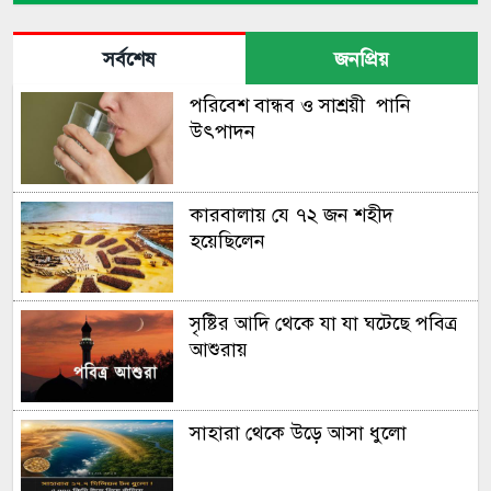
শেষ ওভারের রোমাঞ্চে কিউইদের
হারাল অস্ট্রেলিয়া
সর্বশেষ
জনপ্রিয়
পরিবেশ বান্ধব ও সাশ্রয়ী পানি
বিধ্বংসী সেঞ্চুরিতে রেকর্ডবুকে
উৎপাদন
তানজিদ তামিম
কারবালায় যে ৭২ জন শহীদ
মাথায় আঘাত পেয়ে হাসপাতালে
হয়েছিলেন
মুস্তাফিজ
সৃষ্টির আদি থেকে যা যা ঘটেছে পবিত্র
এবার টি-টোয়েন্টি ক্রিকেটে বিদায়ের
আশুরায়
ক্ষণ জানালেন ওয়ার্নার
সাহারা থেকে উড়ে আসা ধুলো