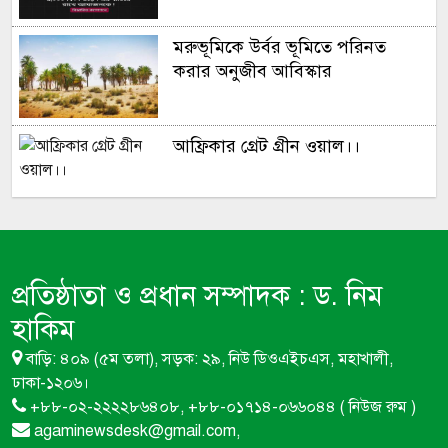
মরুভূমিকে উর্বর ভূমিতে পরিনত
করার অনুজীব আবিস্কার
আফ্রিকার গ্রেট গ্রীন ওয়াল।।
সূর্য ​মহাবিশ্ব ভ্রমন করে প্রতি ঘন্টায়
৫,১৪,০০০ মাইল!
প্রতিষ্ঠাতা ও প্রধান সম্পাদক :
ড. নিম
মৌমাছি না থাকলে বিশ্বের প্রায় এক-
হাকিম
তৃতীয়াংশ খাদ্যশস্য উৎপাদন বন্ধ হয়ে
বাড়ি: ৪০৯ (৫ম তলা), সড়ক: ২৯, নিউ ডিওএইচএস, মহাখালী,
যেতে পারে
ঢাকা-১২০৬।
+৮৮-০২-২২২২৮৬৪০৮, +৮৮-০১৭১৪-০৬৬০৪৪ ( নিউজ রুম )
ন্যাশনাল এপি কালচার ফাউন্ডেশন
agaminewsdesk@gmail.com,
বাংলাদেশ নামে মৌচাষীদের সাথে