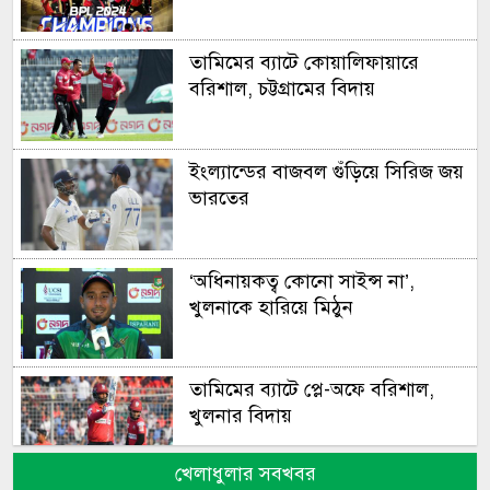
তামিমের ব্যাটে কোয়ালিফায়ারে
বরিশাল, চট্টগ্রামের বিদায়
ইংল্যান্ডের বাজবল গুঁড়িয়ে সিরিজ জয়
ভারতের
‘অধিনায়কত্ব কোনো সাইন্স না’,
খুলনাকে হারিয়ে মিঠুন
তামিমের ব্যাটে প্লে-অফে বরিশাল,
খুলনার বিদায়
খেলাধুলার সবখবর