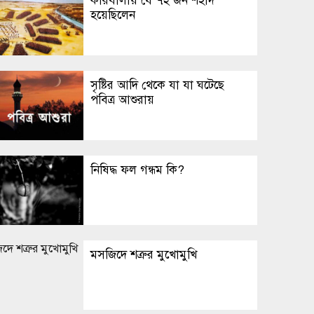
কারবালায় যে ৭২ জন শহীদ
হয়েছিলেন
সৃষ্টির আদি থেকে যা যা ঘটেছে
পবিত্র আশুরায়
নিষিদ্ধ ফল গন্ধম কি?
মসজিদে শত্রুর মুখোমুখি