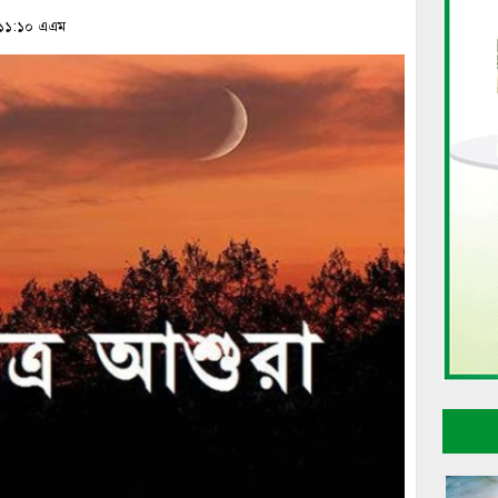
, ১১:১০ এএম