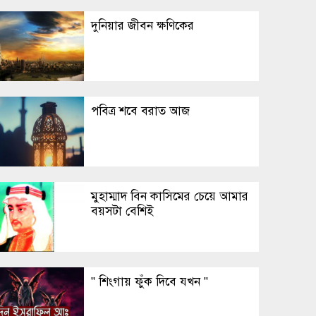
দুনিয়ার জীবন ক্ষণিকের
পবিত্র শবে বরাত আজ
মুহাম্মাদ বিন কাসিমের চেয়ে আমার
বয়সটা বেশিই
" শিংগায় ফুঁক দিবে যখন "