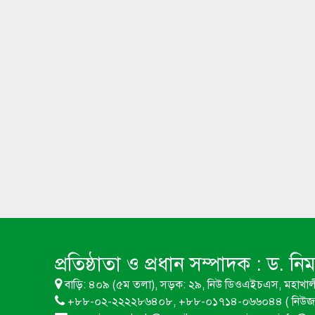
প্রতিষ্ঠাতা ও প্রধান সম্পাদক :
ড. নি
বাড়ি: ৪০৯ (৫ম তলা), সড়ক: ২৯, নিউ ডিওএইচএস, মহাখাল
+৮৮-০২-২২২২৮৬৪০৮, +৮৮-০১৭১৪-০৬৬০৪৪ ( নিউজ 