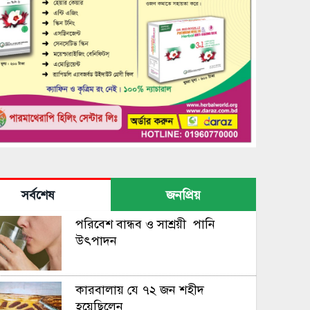
সর্বশেষ
জনপ্রিয়
পরিবেশ বান্ধব ও সাশ্রয়ী পানি
উৎপাদন
কারবালায় যে ৭২ জন শহীদ
হয়েছিলেন