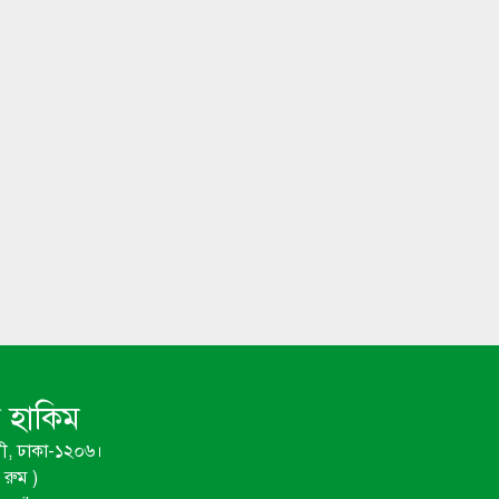
ম হাকিম
ী, ঢাকা-১২০৬।
রুম )