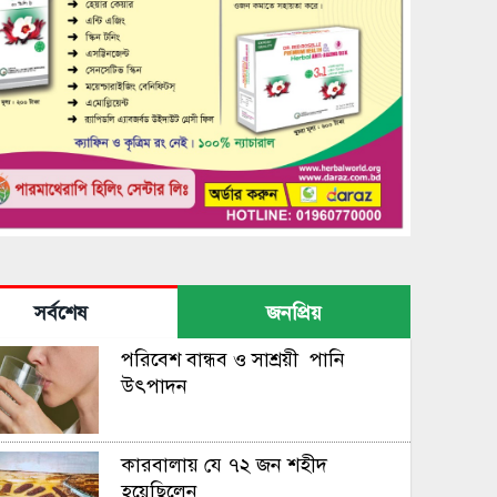
সর্বশেষ
জনপ্রিয়
পরিবেশ বান্ধব ও সাশ্রয়ী পানি
উৎপাদন
কারবালায় যে ৭২ জন শহীদ
হয়েছিলেন