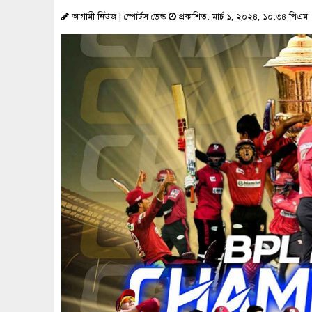
আগামী নিউজ | স্পোর্টস ডেস্ক
প্রকাশিত: মার্চ ১, ২০২৪, ১০:৩৪ পিএম