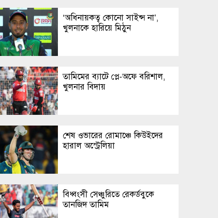
‘অধিনায়কত্ব কোনো সাইন্স না’,
খুলনাকে হারিয়ে মিঠুন
তামিমের ব্যাটে প্লে-অফে বরিশাল,
খুলনার বিদায়
শেষ ওভারের রোমাঞ্চে কিউইদের
হারাল অস্ট্রেলিয়া
বিধ্বংসী সেঞ্চুরিতে রেকর্ডবুকে
তানজিদ তামিম