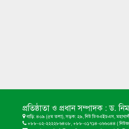
প্রতিষ্ঠাতা ও প্রধান সম্পাদক :
ড. নি
বাড়ি: ৪০৯ (৫ম তলা), সড়ক: ২৯, নিউ ডিওএইচএস, মহাখাল
+৮৮-০২-২২২২৮৬৪০৮, +৮৮-০১৭১৪-০৬৬০৪৪ ( নিউজ 