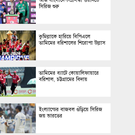
আজ বাংলা‌দেশ-শ্রীলঙ্কা ওয়ানডে
সি‌রিজ শুরু
কুমিল্লাকে হারিয়ে বিপিএলে
তামিমের বরিশালের শিরোপা উল্লাস
তামিমের ব্যাটে কোয়ালিফায়ারে
বরিশাল, চট্টগ্রামের বিদায়
ইংল্যান্ডের বাজবল গুঁড়িয়ে সিরিজ
জয় ভারতের