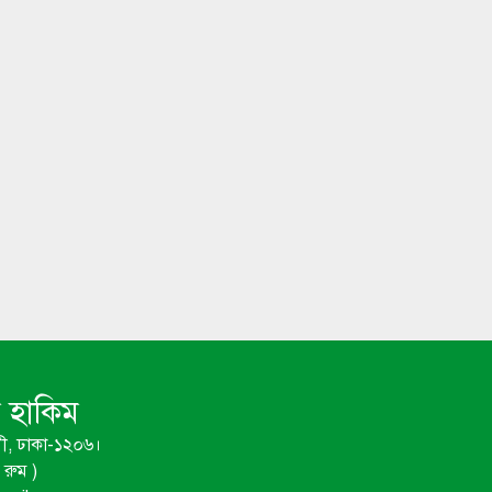
ম হাকিম
ী, ঢাকা-১২০৬।
রুম )