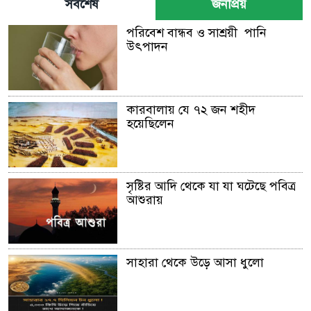
সর্বশেষ
জনপ্রিয়
পরিবেশ বান্ধব ও সাশ্রয়ী পানি
উৎপাদন
কারবালায় যে ৭২ জন শহীদ
হয়েছিলেন
সৃষ্টির আদি থেকে যা যা ঘটেছে পবিত্র
আশুরায়
সাহারা থেকে উড়ে আসা ধুলো