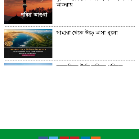
আশুরায়
সাহারা থেকে উড়ে আসা ধুলো
মরুভূমিকে উর্বর ভূমিতে পরিনত
করার অনুজীব আবিস্কার
আফ্রিকার গ্রেট গ্রীন ওয়াল।।
সূর্য ​মহাবিশ্ব ভ্রমন করে প্রতি ঘন্টায়
৫,১৪,০০০ মাইল!