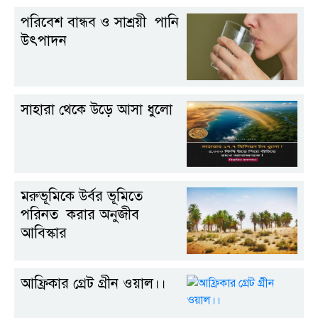
পরিবেশ বান্ধব ও সাশ্রয়ী পানি
উৎপাদন
সাহারা থেকে উড়ে আসা ধুলো
মরুভূমিকে উর্বর ভূমিতে
পরিনত করার অনুজীব
আবিস্কার
আফ্রিকার গ্রেট গ্রীন ওয়াল।।