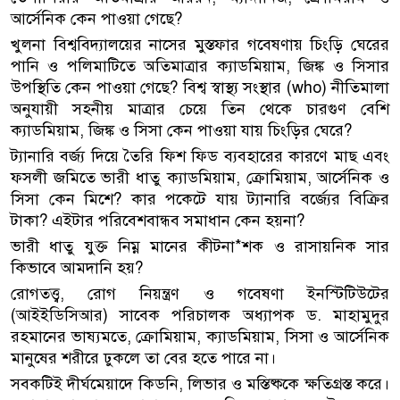
আর্সেনিক কেন পাওয়া গেছে?
খুলনা বিশ্ববিদ্যালয়ের নাসের মুস্তফার গবেষণায় চিংড়ি ঘেরের
পানি ও পলিমাটিতে অতিমাত্রার ক্যাডমিয়াম, জিঙ্ক ও সিসার
উপস্থিতি কেন পাওয়া গেছে? বিশ্ব স্বাস্থ্য সংস্থার (who) নীতিমালা
অনুযায়ী সহনীয় মাত্রার চেয়ে তিন থেকে চারগুণ বেশি
ক্যাডমিয়াম, জিঙ্ক ও সিসা কেন পাওয়া যায় চিংড়ির ঘেরে?
ট্যানারি বর্জ্য দিয়ে তৈরি ফিশ ফিড ব্যবহারের কারণে মাছ এবং
ফসলী জমিতে ভারী ধাতু ক্যাডমিয়াম, ক্রোমিয়াম, আর্সেনিক ও
সিসা কেন মিশে? কার পকেটে যায় ট্যানারি বর্জ্যের বিক্রির
টাকা? এইটার পরিবেশবান্ধব সমাধান কেন হয়না?
ভারী ধাতু যুক্ত নিম্ন মানের কীটনা*শক ও রাসায়নিক সার
কিভাবে আমদানি হয়?
রোগতত্ত্ব, রোগ নিয়ন্ত্রণ ও গবেষণা ইনস্টিটিউটের
(আইইডিসিআর) সাবেক পরিচালক অধ্যাপক ড. মাহামুদুর
রহমানের ভাষ্যমতে, ক্রোমিয়াম, ক্যাডমিয়াম, সিসা ও আর্সেনিক
মানুষের শরীরে ঢুকলে তা বের হতে পারে না।
সবকটিই দীর্ঘমেয়াদে কিডনি, লিভার ও মস্তিষ্ককে ক্ষতিগ্রস্ত করে।