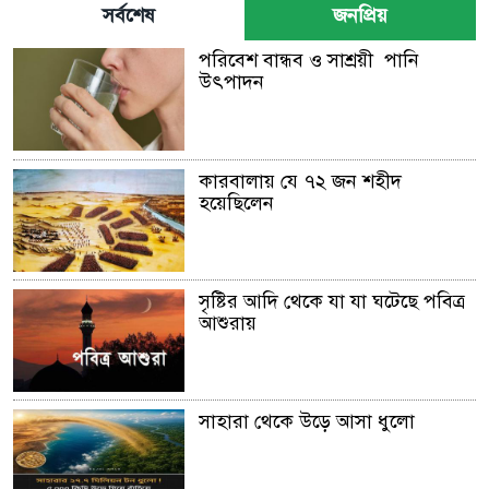
সর্বশেষ
জনপ্রিয়
পরিবেশ বান্ধব ও সাশ্রয়ী পানি
উৎপাদন
কারবালায় যে ৭২ জন শহীদ
হয়েছিলেন
সৃষ্টির আদি থেকে যা যা ঘটেছে পবিত্র
আশুরায়
সাহারা থেকে উড়ে আসা ধুলো