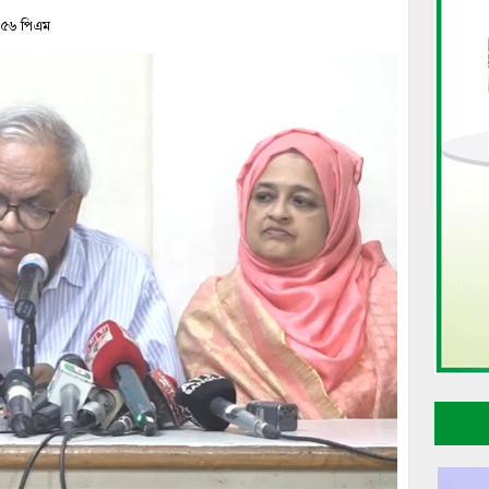
১:৫৬ পিএম