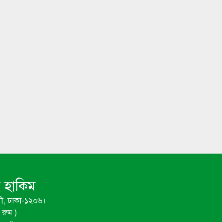
ম হাকিম
ী, ঢাকা-১২০৬।
রুম )