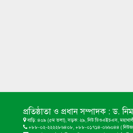
প্রতিষ্ঠাতা ও প্রধান সম্পাদক :
ড. নি
বাড়ি: ৪০৯ (৫ম তলা), সড়ক: ২৯, নিউ ডিওএইচএস, মহাখাল
+৮৮-০২-২২২২৮৬৪০৮, +৮৮-০১৭১৪-০৬৬০৪৪ ( নিউজ 