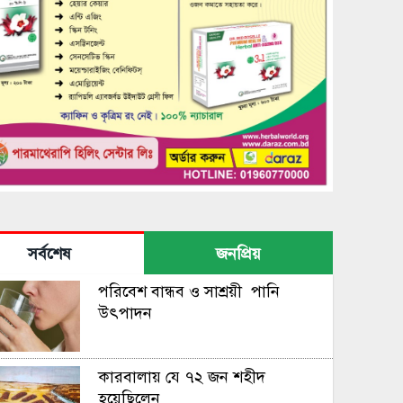
সর্বশেষ
জনপ্রিয়
পরিবেশ বান্ধব ও সাশ্রয়ী পানি
উৎপাদন
কারবালায় যে ৭২ জন শহীদ
হয়েছিলেন