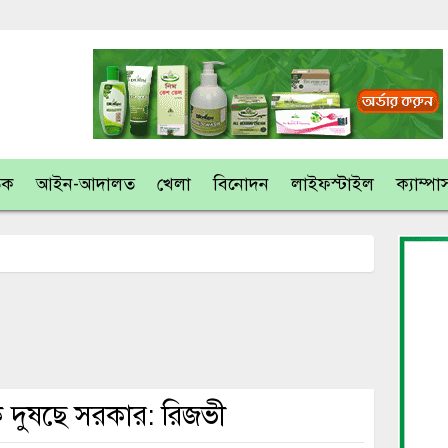
তিক
আইন-আদালত
খেলা
বিনোদন
লাইফস্টাইল
ক্যাম্পা
িকে দুষছে সরকার: রিজভী