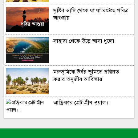
সৃষ্টির আদি থেকে যা যা ঘটেছে পবিত্র
এবার টি-টোয়েন্টি ক্রিকেটে বিদায়ের
আশুরায়
ক্ষণ জানালেন ওয়ার্নার
সাহারা থেকে উড়ে আসা ধুলো
মরুভূমিকে উর্বর ভূমিতে পরিনত
করার অনুজীব আবিস্কার
আফ্রিকার গ্রেট গ্রীন ওয়াল।।
সূর্য ​মহাবিশ্ব ভ্রমন করে প্রতি ঘন্টায়
৫,১৪,০০০ মাইল!