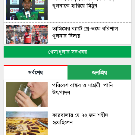
খুলনাকে হারিয়ে মিঠুন
তামিমের ব্যাটে প্লে-অফে বরিশাল,
খুলনার বিদায়
খেলাধুলার সবখবর
শেষ ওভারের রোমাঞ্চে কিউইদের
হারাল অস্ট্রেলিয়া
সর্বশেষ
জনপ্রিয়
পরিবেশ বান্ধব ও সাশ্রয়ী পানি
বিধ্বংসী সেঞ্চুরিতে রেকর্ডবুকে
উৎপাদন
তানজিদ তামিম
কারবালায় যে ৭২ জন শহীদ
মাথায় আঘাত পেয়ে হাসপাতালে
হয়েছিলেন
মুস্তাফিজ