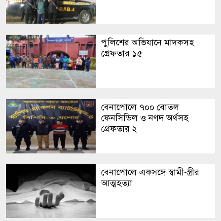
পুলিশের অভিযানে মাদকসহ
গ্রেফতার ১৫
বেনাপোলে ৭০০ বোতল
ফেনসিডিল ও নগদ অর্থসহ
গ্রেফতার ২
বেনাপোলে একসঙ্গে স্বামী-স্ত্রীর
আত্মহত্যা