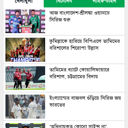
খেলাধুলা
বিনোদন
লাইফস্টাইল
আজ বাংলা‌দেশ-শ্রীলঙ্কা ওয়ানডে
সি‌রিজ শুরু
কুমিল্লাকে হারিয়ে বিপিএলে তামিমের
বরিশালের শিরোপা উল্লাস
তামিমের ব্যাটে কোয়ালিফায়ারে
বরিশাল, চট্টগ্রামের বিদায়
ইংল্যান্ডের বাজবল গুঁড়িয়ে সিরিজ জয়
ভারতের
‘অধিনায়কত্ব কোনো সাইন্স না’,