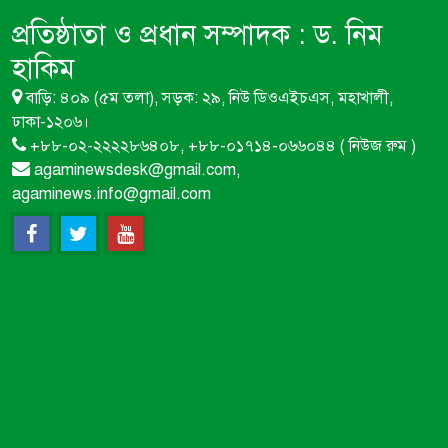
প্রতিষ্ঠাতা ও প্রধান সম্পাদক :
ড. নিম
মৌমাছি না থাকলে বিশ্বের প্রায় এক-
হাকিম
তৃতীয়াংশ খাদ্যশস্য উৎপাদন বন্ধ হয়ে
বাড়ি: ৪০৯ (৫ম তলা), সড়ক: ২৯, নিউ ডিওএইচএস, মহাখালী,
যেতে পারে
ঢাকা-১২০৬।
+৮৮-০২-২২২২৮৬৪০৮, +৮৮-০১৭১৪-০৬৬০৪৪ ( নিউজ রুম )
ন্যাশনাল এপি কালচার ফাউন্ডেশন
agaminewsdesk@gmail.com,
বাংলাদেশ নামে মৌচাষীদের সাথে
agaminews.info@gmail.com
প্রতারণা ও চাঁদাবাজির অভিযোগ
অনুমোদনহীন ভারতীয় ঔষধ ও শিশু
খাদ্যে বাজার সয়লাব:মারাত্মক স্বাস্থ্য
ঝুঁকিতে বাংলাদেশ