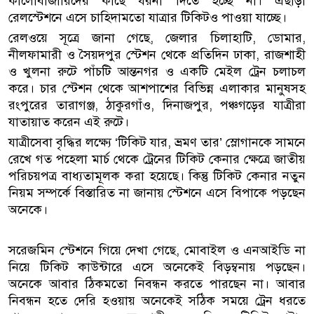
কালোবাজারিদের কাছে ধরনা দিতে হচ্ছে না। এছাড়া
রেলস্টেশনে এসে চাহিদামতো যাত্রার টিকিটও পাওয়া যাচ্ছে।
রেলওয়ে সূত্রে জানা গেছে, জেলার চিলাহাটি, ডোমার,
নীলফামারী ও সৈয়দপুর স্টেশন থেকে প্রতিদিন ঢাকা, রাজশাহী
ও খুলনা রুটে পাঁচটি আন্তনগর ও একটি মেইল ট্রেন চলাচল
করে। চার স্টেশন থেকে আশপাশের বিভিন্ন এলাকার মানুষসহ
রংপুরের তারাগঞ্জ, ঠাকুরগাঁও, দিনাজপুর, পঞ্চগড়ের যাত্রীরা
যাতায়াত করেন এই রুটে।
যাত্রীসেবা বৃদ্ধির লক্ষ্যে ‘টিকিট যার, ভ্রমণ তার’ স্লোগানকে সামনে
রেখে গত পহেলা মার্চ থেকে ট্রেনের টিকিট কেনার ক্ষেত্রে জাতীয়
পরিচয়পত্র বাধ্যতামূলক করা হয়েছে। কিন্তু টিকিট কেনার নতুন
নিয়ম সম্পর্কে বিস্তারিত না জানায় স্টেশনে এসে বিপাকে পড়ছেন
অনেকে।
সরেজমিন স্টেশনে গিয়ে দেখা গেছে, মোবাইল ও এনআইডি না
নিয়ে টিকিট কাউন্টারে এসে অনেকেই বিড়ম্বনায় পড়ছেন।
অনেকে আবার ঠিকমতো নিবন্ধন করতে পারছেন না। আবার
নিবন্ধন হতে দেরি হওয়ায় অনেকেই সঠিক সময়ে ট্রেন ধরতে