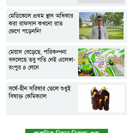
মেডিকেলে প্রথম স্থান অধিকার
করা রাফসান কখনো রাত
জেগে পড়েননি!
মেয়াদ বেড়েছে, পরিকল্পনা
বদলেছে তবু গতি নেই এলেঙ্গা-
রংপুর ৪ লেনে
সর্ষে-হীন সরিষার তেলে শুধুই
বিষাক্ত কেমিক্যাল