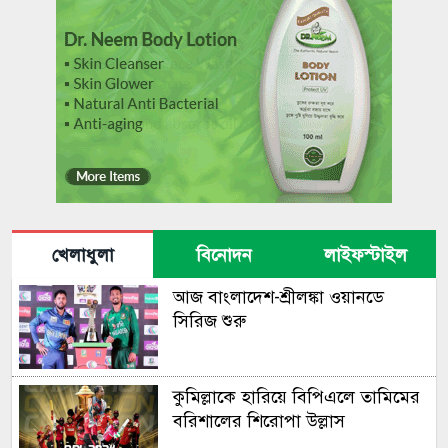
খেলাধুলা
বিনোদন
লাইফস্টাইল
আজ বাংলা‌দেশ-শ্রীলঙ্কা ওয়ানডে
সি‌রিজ শুরু
কুমিল্লাকে হারিয়ে বিপিএলে তামিমের
বরিশালের শিরোপা উল্লাস