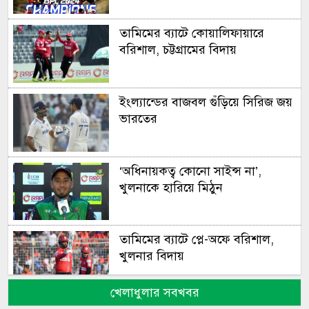
তামিমের ব্যাটে কোয়ালিফায়ারে
বরিশাল, চট্টগ্রামের বিদায়
ইংল্যান্ডের বাজবল গুঁড়িয়ে সিরিজ জয়
ভারতের
‘অধিনায়কত্ব কোনো সাইন্স না’,
খুলনাকে হারিয়ে মিঠুন
তামিমের ব্যাটে প্লে-অফে বরিশাল,
খুলনার বিদায়
খেলাধুলার সবখবর
শেষ ওভারের রোমাঞ্চে কিউইদের