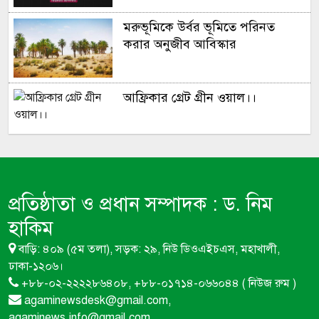
মরুভূমিকে উর্বর ভূমিতে পরিনত
করার অনুজীব আবিস্কার
আফ্রিকার গ্রেট গ্রীন ওয়াল।।
সূর্য ​মহাবিশ্ব ভ্রমন করে প্রতি ঘন্টায়
৫,১৪,০০০ মাইল!
প্রতিষ্ঠাতা ও প্রধান সম্পাদক :
ড. নিম
মৌমাছি না থাকলে বিশ্বের প্রায় এক-
হাকিম
তৃতীয়াংশ খাদ্যশস্য উৎপাদন বন্ধ হয়ে
বাড়ি: ৪০৯ (৫ম তলা), সড়ক: ২৯, নিউ ডিওএইচএস, মহাখালী,
যেতে পারে
ঢাকা-১২০৬।
+৮৮-০২-২২২২৮৬৪০৮, +৮৮-০১৭১৪-০৬৬০৪৪ ( নিউজ রুম )
ন্যাশনাল এপি কালচার ফাউন্ডেশন
agaminewsdesk@gmail.com,
বাংলাদেশ নামে মৌচাষীদের সাথে
agaminews.info@gmail.com