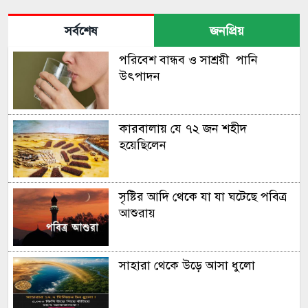
হারাল অস্ট্রেলিয়া
সর্বশেষ
জনপ্রিয়
পরিবেশ বান্ধব ও সাশ্রয়ী পানি
বিধ্বংসী সেঞ্চুরিতে রেকর্ডবুকে
উৎপাদন
তানজিদ তামিম
কারবালায় যে ৭২ জন শহীদ
মাথায় আঘাত পেয়ে হাসপাতালে
হয়েছিলেন
মুস্তাফিজ
সৃষ্টির আদি থেকে যা যা ঘটেছে পবিত্র
এবার টি-টোয়েন্টি ক্রিকেটে বিদায়ের
আশুরায়
ক্ষণ জানালেন ওয়ার্নার
সাহারা থেকে উড়ে আসা ধুলো