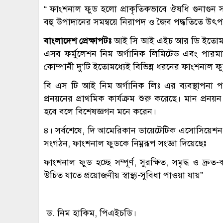
“ ফাংশনাল ফুড হলো প্রাকৃতিকভাবে ঔষধি গুনাগুন সম
বহু উপাদানের সমন্বয়ে নিরাপদ ও জৈব পদ্ধতিতে উৎপ
বাংলাদেশ প্রেক্ষাপটঃ
আই সি আই এইচ আর ডি ইতোমধ্যে
এসব ফর্মুলেশন নিম অর্গানিক লিমিটেড এবং পারমাথ
কোম্পানী দু’টি ইতোমধ্যেই বিভিন্ন ধরনের ফাংশনা
বি এস টি আই নিম অর্গানিক লিঃ এর ব্যবস্থাপনা 
প্রনয়নের প্রাথমিক কার্যক্রম শুরু করেছে। মান প্রনয়
হবে বলে বিশেষজ্ঞগন মনে করেন।
৪। সর্বশেষে, দি আমেরিকান ডায়েটেটিক এসোসিয়েশন (AD
সংগঠন, ফাংশনাল ফুডকে নিম্নরূপ সংজ্ঞা দিয়েছেঃ
ফাংশনাল ফুড হচ্ছে সম্পূর্ণ, সুরক্ষিত, সমৃদ্ধ ও দ্
উচিত যাতে প্রয়োজনীয় স্বাস্থ্য-সুবিধা পাওয়া যায়”
ড. নিম হাকিম, পিএইচডি।