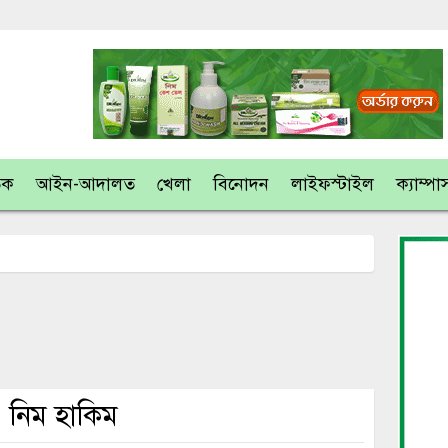
তিক
আইন-আদালত
খেলা
বিনোদন
লাইফস্টাইল
ক্যাম্পা
. নিম হাকিম