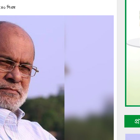
১২:৪০ পিএম
প