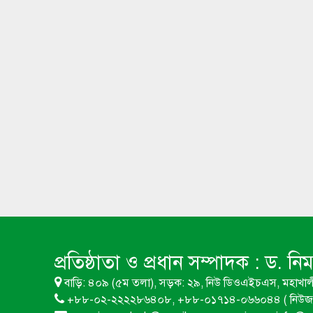
প্রতিষ্ঠাতা ও প্রধান সম্পাদক :
ড. নি
বাড়ি: ৪০৯ (৫ম তলা), সড়ক: ২৯, নিউ ডিওএইচএস, মহাখাল
+৮৮-০২-২২২২৮৬৪০৮, +৮৮-০১৭১৪-০৬৬০৪৪ ( নিউজ 