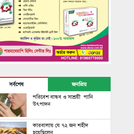
সর্বশেষ
জনপ্রিয়
পরিবেশ বান্ধব ও সাশ্রয়ী পানি
উৎপাদন
কারবালায় যে ৭২ জন শহীদ
হয়েছিলেন