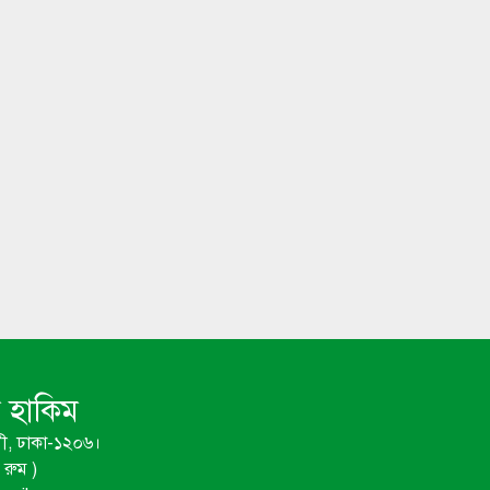
ম হাকিম
ী, ঢাকা-১২০৬।
রুম )