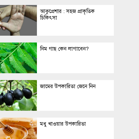
আকুপ্রেশার : সহজ প্রাকৃতিক
চিকিৎসা
নিম গাছ কেন লাগাবেন?
জামের উপকারিতা জেনে নিন
মধু খাওয়ার উপকারিতা