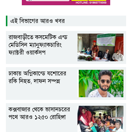
এই বিভাগের আরও খবর
রাজবাড়ী‌তে কস‌মে‌টিক এন্ড
মে‌ডি‌সিন ম‌্যানুফ‌্যাকচারিং
ফ‌্যাক্টরী ওয়ার্কসপ
ঢাকায় অগ্নিকান্ডে যশোরের
রকি নিহত, দাফন সম্পন্ন
কক্সবাজার থেকে ভাসানচরের
পথে আরও ১২৫০ রোহিঙ্গা