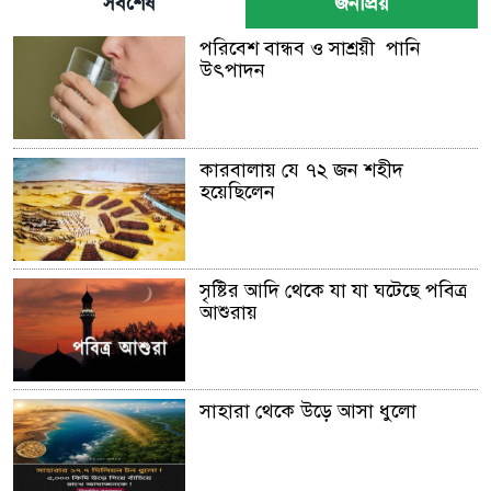
সর্বশেষ
জনপ্রিয়
পরিবেশ বান্ধব ও সাশ্রয়ী পানি
উৎপাদন
কারবালায় যে ৭২ জন শহীদ
হয়েছিলেন
সৃষ্টির আদি থেকে যা যা ঘটেছে পবিত্র
আশুরায়
সাহারা থেকে উড়ে আসা ধুলো