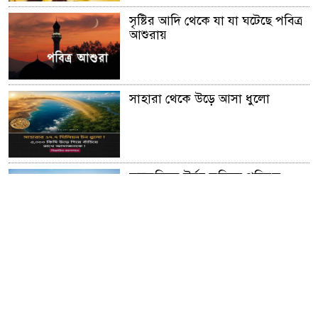
সৃষ্টির আদি থেকে যা যা ঘটেছে পবিত্র
আশুরায়
সাহারা থেকে উড়ে আসা ধুলো
মরুভূমিকে উর্বর ভূমিতে পরিনত
করার অনুজীব আবিস্কার
আফ্রিকার গ্রেট গ্রীন ওয়াল।।
সূর্য ​মহাবিশ্ব ভ্রমন করে প্রতি ঘন্টায়