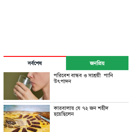
সর্বশেষ
জনপ্রিয়
পরিবেশ বান্ধব ও সাশ্রয়ী পানি
উৎপাদন
কারবালায় যে ৭২ জন শহীদ
হয়েছিলেন