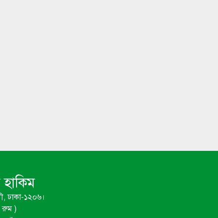
ম হাকিম
ী, ঢাকা-১২০৬।
রুম )