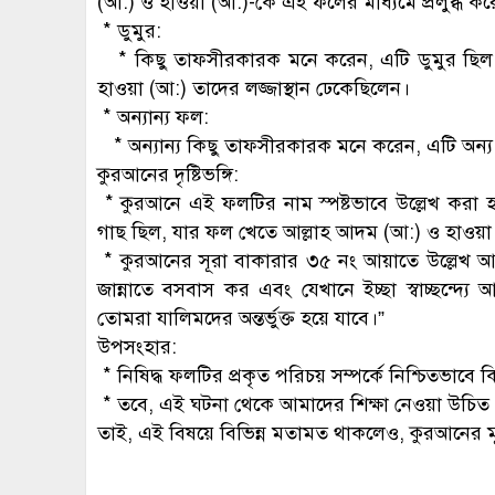
(আ:) ও হাওয়া (আ:)-কে এই ফলের মাধ্যমে প্রলুব্ধ ক
* ডুমুর:
* কিছু তাফসীরকারক মনে করেন, এটি ডুমুর ছিল। ত
হাওয়া (আ:) তাদের লজ্জাস্থান ঢেকেছিলেন।
* অন্যান্য ফল:
* অন্যান্য কিছু তাফসীরকারক মনে করেন, এটি অন
কুরআনের দৃষ্টিভঙ্গি:
* কুরআনে এই ফলটির নাম স্পষ্টভাবে উল্লেখ করা হ
গাছ ছিল, যার ফল খেতে আল্লাহ আদম (আ:) ও হাওয়া
* কুরআনের সূরা বাকারার ৩৫ নং আয়াতে উল্লেখ আছ
জান্নাতে বসবাস কর এবং যেখানে ইচ্ছা স্বাচ্ছন্দ্য
তোমরা যালিমদের অন্তর্ভুক্ত হয়ে যাবে।”
উপসংহার:
* নিষিদ্ধ ফলটির প্রকৃত পরিচয় সম্পর্কে নিশ্চিতভাবে ক
* তবে, এই ঘটনা থেকে আমাদের শিক্ষা নেওয়া উচিত 
তাই, এই বিষয়ে বিভিন্ন মতামত থাকলেও, কুরআনের ম