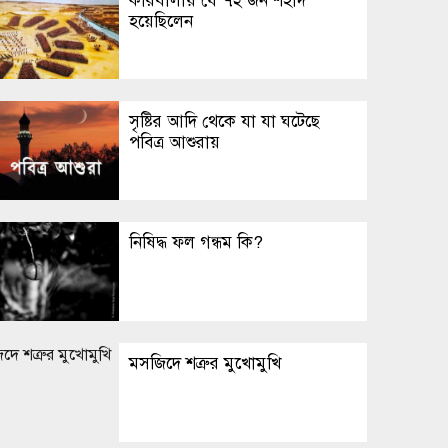
কারবালায় যে ৭২ জন শহীদ
হয়েছিলেন
সৃষ্টির আদি থেকে যা যা ঘটেছে
পবিত্র আশুরায়
নিষিদ্ধ ফল গন্ধম কি?
মসজিদে শত্রুর মুখোমুখি