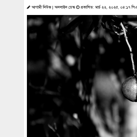
আগামী নিউজ | অনলাইন ডেস্ক
প্রকাশিত: মার্চ ২২, ২০২৫, ০৪:১৭ পি