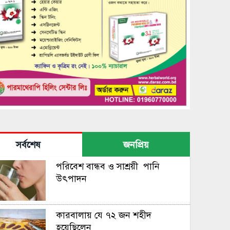
সর্বশেষ
জনপ্রিয়
পরিবেশ বান্ধব ও সাশ্রয়ী পানি
উৎপাদন
কারবালায় যে ৭২ জন শহীদ
হয়েছিলেন