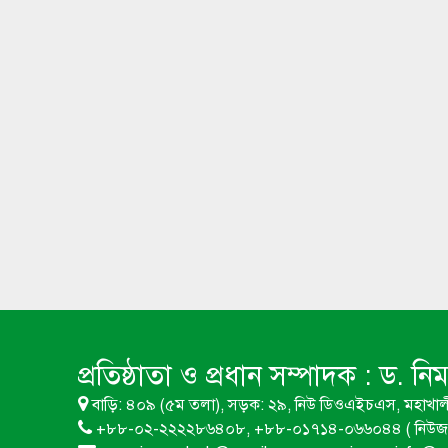
প্রতিষ্ঠাতা ও প্রধান সম্পাদক :
ড. নি
বাড়ি: ৪০৯ (৫ম তলা), সড়ক: ২৯, নিউ ডিওএইচএস, মহাখাল
+৮৮-০২-২২২২৮৬৪০৮, +৮৮-০১৭১৪-০৬৬০৪৪ ( নিউজ 