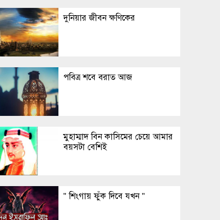
দুনিয়ার জীবন ক্ষণিকের
পবিত্র শবে বরাত আজ
মুহাম্মাদ বিন কাসিমের চেয়ে আমার
বয়সটা বেশিই
" শিংগায় ফুঁক দিবে যখন "