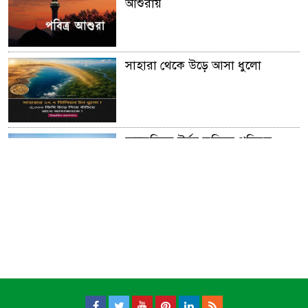
আশুরায়
সাহারা থেকে উড়ে আসা ধুলো
মরুভূমিকে উর্বর ভূমিতে পরিনত
করার অনুজীব আবিস্কার
আফ্রিকার গ্রেট গ্রীন ওয়াল।।
সূর্য ​মহাবিশ্ব ভ্রমন করে প্রতি ঘন্টায়
৫,১৪,০০০ মাইল!