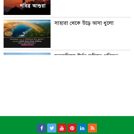
সাহারা থেকে উড়ে আসা ধুলো
মরুভূমিকে উর্বর ভূমিতে পরিনত
করার অনুজীব আবিস্কার
আফ্রিকার গ্রেট গ্রীন ওয়াল।।
সূর্য ​মহাবিশ্ব ভ্রমন করে প্রতি ঘন্টায়
৫,১৪,০০০ মাইল!