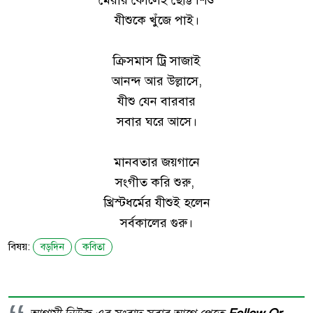
মেরীর কোলেই ছোট্ট শিশু
যীশুকে খুঁজে পাই।
ক্রিসমাস ট্রি সাজাই
আনন্দ আর উল্লাসে,
যীশু যেন বারবার
সবার ঘরে আসে।
মানবতার জয়গানে
সংগীত করি শুরু,
খ্রিস্টধর্মের যীশুই হলেন
সর্বকালের গুরু।
বিষয়:
বড়দিন
কবিতা