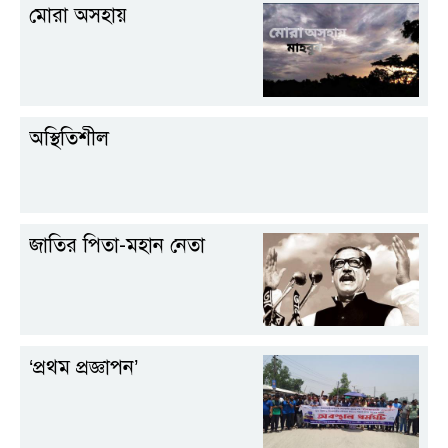
মোরা অসহায়
অস্থিতিশীল
জাতির পিতা-মহান নেতা
‘প্রথম প্রজ্ঞাপন’