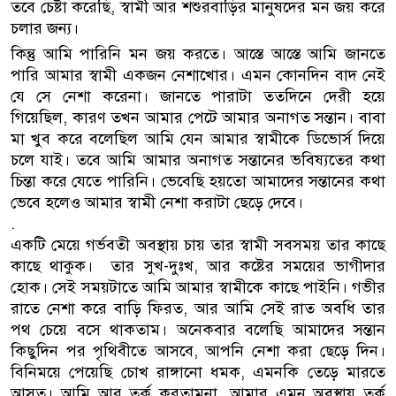
তবে চেষ্টা করেছি, স্বামী আর শশুরবাড়ির মানুষদের মন জয় করে
চলার জন্য।
কিন্তু আমি পারিনি মন জয় করতে। আস্তে আস্তে আমি জানতে
পারি আমার স্বামী একজন নেশাখোর। এমন কোনদিন বাদ নেই
যে সে নেশা করেনা। জানতে পারাটা ততদিনে দেরী হয়ে
গিয়েছিল, কারণ তখন আমার পেটে আমার অনাগত সন্তান। বাবা
মা খুব করে বলেছিল আমি যেন আমার স্বামীকে ডিভোর্স দিয়ে
চলে যাই। তবে আমি আমার অনাগত সন্তানের ভবিষ্যতের কথা
চিন্তা করে যেতে পারিনি। ভেবেছি হয়তো আমাদের সন্তানের কথা
ভেবে হলেও আমার স্বামী নেশা করাটা ছেড়ে দেবে।
.
একটি মেয়ে গর্ভবতী অবস্থায় চায় তার স্বামী সবসময় তার কাছে
কাছে থাকুক। তার সুখ-দুঃখ, আর কষ্টের সময়ের ভাগীদার
হোক। সেই সময়টাতে আমি আমার স্বামীকে কাছে পাইনি। গভীর
রাতে নেশা করে বাড়ি ফিরত, আর আমি সেই রাত অবধি তার
পথ চেয়ে বসে থাকতাম। অনেকবার বলেছি আমাদের সন্তান
কিছুদিন পর পৃথিবীতে আসবে, আপনি নেশা করা ছেড়ে দিন।
বিনিময়ে পেয়েছি চোখ রাঙ্গানো ধমক, এমনকি তেড়ে মারতে
আসত। আমি আর তর্ক করতামনা, আমার এমন অবস্থায় তর্ক