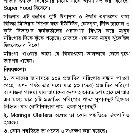
পাতার গুণাগুণ বিবেচনায় নিয়েই একে আখ্যায়িত করা হয়েছে-
Super Food হিসেবে।
সজিনার এই বহুবিধ পুষ্টি উপাদান ও ঔষধি গুণাগুণের কথা
বিভিন্ন মিডিয়ায় বিশেষ করে ইউটিউব, ফেসবুক, টিভি চ্যানেল ও
কৃষি বিভাগের কর্মকর্তাদের প্রচারণায় বিশ্বাস করে মানুষ
মরিংগার দিকে ঝুঁকে পড়েছে। যেভাবে এক সময় মানুষ ঝুঁকেছিল
জিংসেংয়ের দিকে!
মরিংগা খাওয়ার আগে যে বিষয়গুলো ভালভাবে জেনে-বুঝে
তারপর খাবেন।
বিষয়গুলোঃ
১.
আমাদের জানামতে ১০৪ প্রজাতির মরিংগার সন্ধান পাওয়া
গেছে। এখন পর্যন্ত তার মধ্যে মাত্র ১৩ (তের) প্রজাতির মরিংগা
বা সাজনা পাওয়া যায় আমাদের দেশসহ ভারত উপমহাদেশে আর
এর মধ্যে মাত্র ১টি প্রজাতির মরিংগার পাতা সুপারফুট হিসেবে
চিহ্নিত। যার বোটানিক্যাল নাম হলো সুপারফুট।
২.
Moringa Oleifera হলেও তা কোন পদ্ধতিতে উৎপাদিত
হয়েছে।
৩.
কোন পদ্ধতিতে তা প্রসেস ও সংরক্ষণ করা হয়েছে।