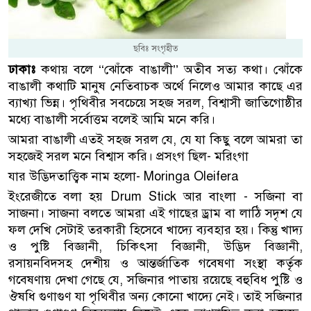
ছবিঃ সংগৃহীত
ঢাকাঃ
কথায় বলে ‘‘ঝোঁকে বাঙালী’’ অতীব সত্য কথা। ঝোঁকে
বাঙালী কথাটি মানুষ নেতিবাচক অর্থে নিলেও আমার কাছে এর
ব্যাখ্যা ভিন্ন। পৃথিবীর সবচেয়ে সহজ সরল, বিশ্বাসী জাতিগোষ্ঠীর
মধ্যে বাঙালী সর্বোত্তম বলেই আমি মনে করি।
আমরা বাঙালী এতই সহজ সরল যে, যে যা কিছু বলে আমরা তা
সহজেই সরল মনে বিশ্বাস করি। প্রসংগ ছিল- মরিংগা
যার উদ্ভিদতাত্ত্বিক নাম হলো- Moringa Oleifera
ইংরেজীতে বলা হয় Drum Stick আর বাংলা - সজিনা বা
সাজনা। সাজনা বলতে আমরা এই গাছের ড্রাম বা লাঠি সদৃশ যে
ফল দেখি সেটাই তরকারী হিসেবে খাদ্যে ব্যবহার হয়। কিন্তু খাদ্য
ও পুষ্টি বিজ্ঞানী, চিকিৎসা বিজ্ঞানী, উদ্ভিদ বিজ্ঞানী,
রসায়নবিদসহ দেশীয় ও আন্তর্জাতিক গবেষণা সংস্থা কর্তৃক
গবেষণায় দেখা গেছে যে, সজিনার পাতায় রয়েছে বহুবিধ পুষ্টি ও
ঔষধি গুণাগুণ যা পৃথিবীর অন্য কোনো খাদ্যে নেই। তাই সজিনার