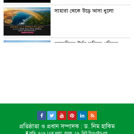
সাহারা থেকে উড়ে আসা ধুলো
মরুভূমিকে উর্বর ভূমিতে পরিনত
করার অনুজীব আবিস্কার
আফ্রিকার গ্রেট গ্রীন ওয়াল।।
সূর্য ​মহাবিশ্ব ভ্রমন করে প্রতি ঘন্টায়
৫,১৪,০০০ মাইল!
প্রতিষ্ঠাতা ও প্রধান সম্পাদক :
ড. নিম হাকিম
মৌমাছি না থাকলে বিশ্বের প্রায় এক-
বাড়ি: ৪০৯ (৫ম তলা), সড়ক: ২৯, নিউ ডিওএইচএস,