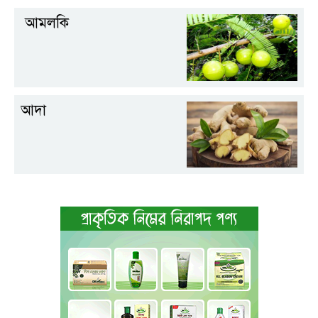
আমলকি
আদা