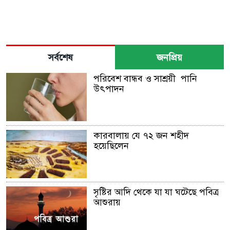
সর্বশেষ
জনপ্রিয়
পরিবেশ বান্ধব ও সাশ্রয়ী পানি
উৎপাদন
কারবালায় যে ৭২ জন শহীদ
হয়েছিলেন
সৃষ্টির আদি থেকে যা যা ঘটেছে পবিত্র
আশুরায়