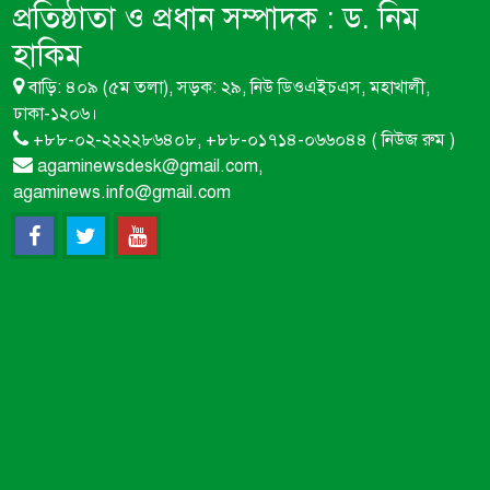
প্রতিষ্ঠাতা ও প্রধান সম্পাদক :
ড. নিম
হাকিম
বাড়ি: ৪০৯ (৫ম তলা), সড়ক: ২৯, নিউ ডিওএইচএস, মহাখালী,
ঢাকা-১২০৬।
+৮৮-০২-২২২২৮৬৪০৮, +৮৮-০১৭১৪-০৬৬০৪৪ ( নিউজ রুম )
agaminewsdesk@gmail.com,
agaminews.info@gmail.com