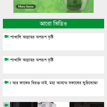
আরো ভিডিও
পাখপাখালি আল্লাহর অপরূপ সৃষ্টি
পাখপাখালি আল্লাহর অপরূপ সৃষ্টি
আজ আর কাকের বিরক্ত নাই, মহা আনন্দে সকালের ভুরিভোজ!