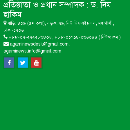
প্রতিষ্ঠাতা ও প্রধান সম্পাদক :
ড. নিম
হাকিম
বাড়ি: ৪০৯ (৫ম তলা), সড়ক: ২৯, নিউ ডিওএইচএস, মহাখালী,
ঢাকা-১২০৬।
+৮৮-০২-২২২২৮৬৪০৮, +৮৮-০১৭১৪-০৬৬০৪৪ ( নিউজ রুম )
agaminewsdesk@gmail.com,
agaminews.info@gmail.com