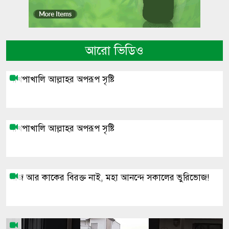
আরো ভিডিও
পাখপাখালি আল্লাহর অপরূপ সৃষ্টি
পাখপাখালি আল্লাহর অপরূপ সৃষ্টি
আজ আর কাকের বিরক্ত নাই, মহা আনন্দে সকালের ভুরিভোজ!